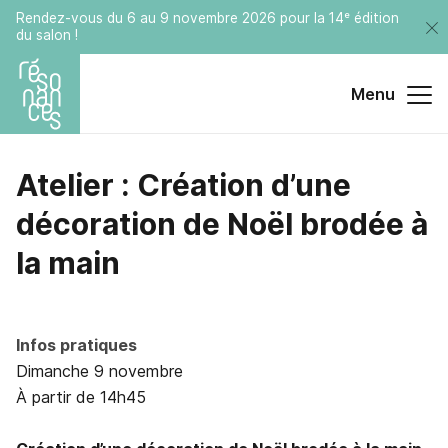
Rendez-vous du 6 au 9 novembre 2026 pour la 14ᵉ édition
du salon !
Menu
Atelier
:
Création
d’une
décoration
de
Noël
brodée
à
la
main
Infos pratiques
Dimanche 9 novembre
À partir de 14h45