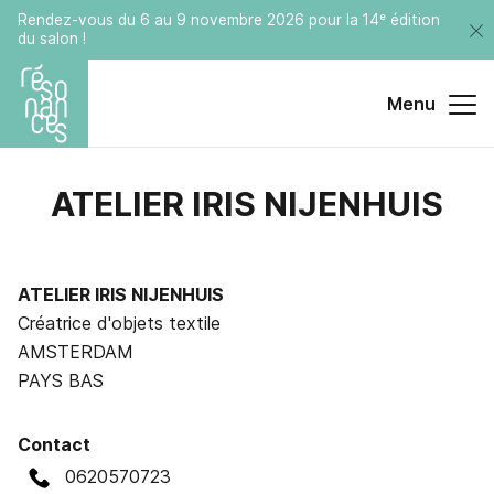
Rendez-vous du 6 au 9 novembre 2026 pour la 14ᵉ édition
du salon !
Menu
ATELIER
IRIS
NIJENHUIS
ATELIER IRIS NIJENHUIS
Créatrice d'objets textile
AMSTERDAM
PAYS BAS
Contact
0620570723